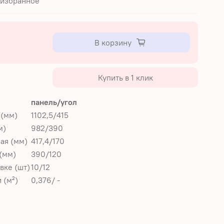
 избранное
В корзину
Купить в 1 клик
панель/угол
 (мм)
1102,5/415
м)
982/390
ая (мм)
417,4/170
(мм)
390/120
вке (шт)
10/12
 (м²)
0,376/ -