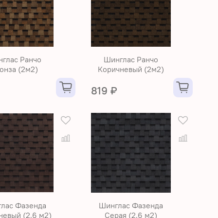
глас Ранчо
Шинглас Ранчо
онза (2м2)
Коричневый (2м2)
₽
819 ₽
лас Фазенда
Шинглас Фазенда
невый (2,6 м2)
Серая (2,6 м2)