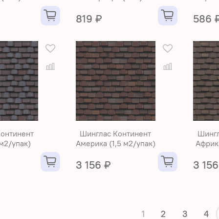
819 ₽
586 
Континент
Шинглас Континент
Шингл
 м2/упак)
Америка (1,5 м2/упак)
Африка
3 156 ₽
3 156
1
2
3
4