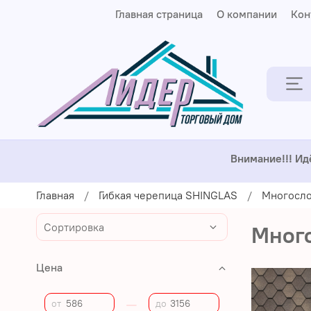
Главная страница
О компании
Кон
Внимание!!! Ид
Главная
Гибкая черепица SHINGLAS
Многосло
Мног
Цена
—
от
до