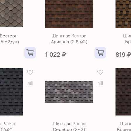
 Вестерн
Шинглас Кантри
Шин
,5 м2/уп)
Аризона (2,6 м2)
Бр
1 022 ₽
819 
с Ранчо
Шинглас Ранчо
Шинг
 (2м2)
Серебро (2м2)
Корич