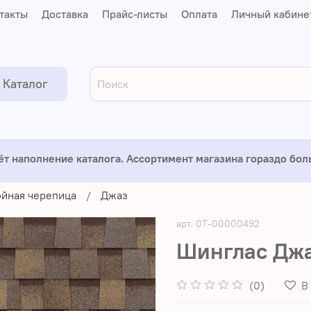
такты
Доставка
Прайс-листы
Оплата
Личный кабине
Каталог
ёт наполнение каталога. Ассортимент магазина гораздо бо
йная черепица
Джаз
арт.
0Т-00000492
Шинглас Джа
(0)
В