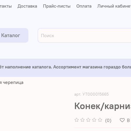
такты
Доставка
Прайс-листы
Оплата
Личный кабине
Каталог
ёт наполнение каталога. Ассортимент магазина гораздо бо
я черепица
арт.
УТ000015665
Конек/карни
(0)
В