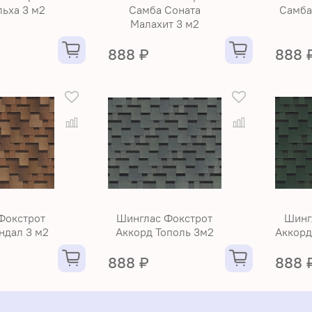
ьха 3 м2
Самба Соната
Самба
Малахит 3 м2
888 ₽
888 
Фокстрот
Шинглас Фокстрот
Шинг
ндал 3 м2
Аккорд Тополь 3м2
Аккорд
888 ₽
888 