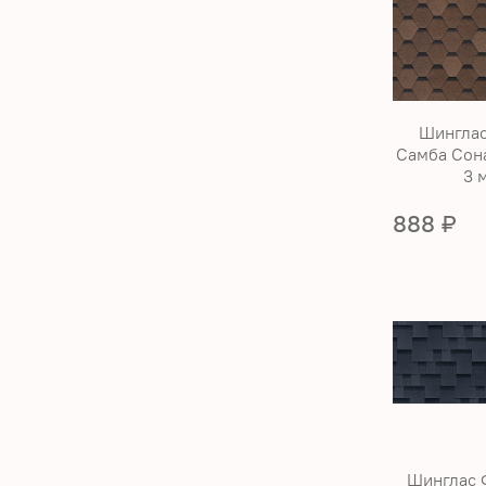
Шинглас
Самба Сона
3 
888 ₽
Шинглас 