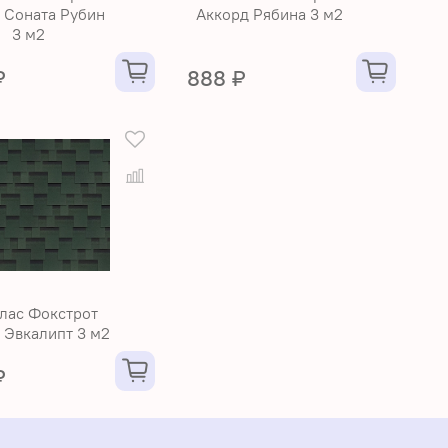
 Соната Рубин
Аккорд Рябина 3 м2
3 м2
₽
888 ₽
лас Фокстрот
 Эвкалипт 3 м2
₽