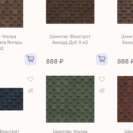
 Ультра
Шинглас Фокстрот
Шинг
та Янтарь
Аккорд Дуб 3 м2
Акко
м2
888 ₽
888 
Фокстрот
Шинглас Ультра
Шин